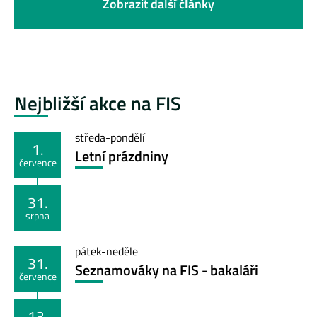
Zobrazit další články
Nejbližší akce na FIS
středa
-
pondělí
1.
Letní prázdniny
července
31.
srpna
pátek
-
neděle
31.
Seznamováky na FIS - bakaláři
července
13.