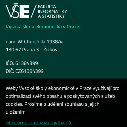
Vysoká škola ekonomická v Praze
nám. W. Churchilla 1938/4
130 67 Praha 3 - Žižkov
IČO: 61384399
DIČ: CZ61384399
Weby Vysoké školy ekonomické v Praze využívají pro
optimalizaci svého obsahu a poskytovaných služeb
cookies. Prosíme o udělení souhlasu s jejich
Admin
uložením.
Cookies a ochrana osobních údajů
Informace o ochraně osobních údajů