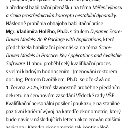
a přednesl habilitační přenášku na téma
Měření výnosu
a rizika prostřednictvím konceptu nestabilní dynamiky
.
Následně proběhla obhajoba habilitační práce
Mgr. Vladimíra Holého, Ph.D.
s titulem
Dynamic Score-
Driven Models: An R Package with Applications
, které
předcházela habilitační přednáška na téma
Score-
Driven Models in Practice: Key Applications and Available
Software
. U obou proběhl celý kvalifikační proces
s velmi kladným hodnocením. Jmenování rektorem
doc. Ing. Petrem Dvořákem, Ph.D. se očekává od
1. června 2025, které slavnostně proběhne předáním
dekretu na červnovém zasedání Vědecké rady VŠE.
Kvalifikační personální posílení poukazuje na stabilně
pozitivní kariérní vývoj na katedře ekonometrie, který
bude navíc v následujících letech akcelerován dalšími
aspiranty. Katedra ekonometrie tak kontinuálně