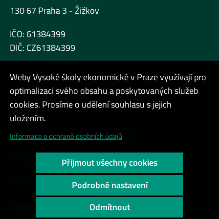
130 67 Praha 3 - Žižkov
IČO: 61384399
DIČ: CZ61384399
Weby Vysoké školy ekonomické v Praze využívají pro
optimalizaci svého obsahu a poskytovaných služeb
cookies. Prosíme o udělení souhlasu s jejich
Admin
uložením.
Cookies a ochrana osobních údajů
Informace o ochraně osobních údajů
Přístupnost webu
Přijmout všechny cookies
Vysoký kontrast
Podrobné nastavení
Copyright © 2000 - 2026 Vysoká škola ekonomická v Praze
Odmítnout