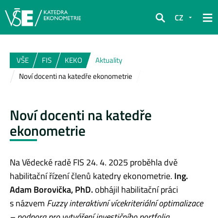
CZ
Hledat
VŠE
FIS
KEKO
Aktuality
Noví docenti na katedře ekonometrie
Noví docenti na katedře
ekonometrie
Na Vědecké radě FIS 24. 4. 2025 proběhla dvě
habilitační řízení členů katedry ekonometrie.
Ing.
Adam Borovička, PhD.
obhájil habilitační práci
s názvem
Fuzzy interaktivní vícekriteriální optimalizace
– podpora pro vytváření investičního portfolia
,