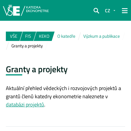
CZ
Hledat
VŠE
FIS
KEKO
O katedře
Výzkum a publikace
Granty a projekty
Granty a projekty
Aktuální přehled vědeckých i rozvojových projektů a
grantů členů katedry ekonometrie naleznete v
databázi projektů
.