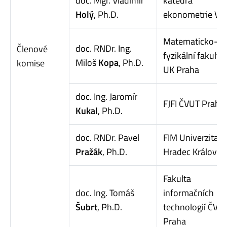
doc. Mgr. Vladimír
katedra
Holý
, Ph.D.
ekonometrie VŠ
Matematicko-
doc. RNDr. Ing.
Členové
fyzikální fakulta
Miloš
Kopa
, Ph.D.
komise
UK Praha
doc. Ing. Jaromír
FJFI ČVUT Praha
Kukal
, Ph.D.
doc. RNDr. Pavel
FIM Univerzita
Pražák
, Ph.D.
Hradec Králové
Fakulta
doc. Ing. Tomáš
informačních
Šubrt
, Ph.D.
technologií ČVU
Praha